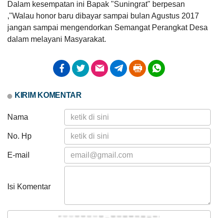
Dalam kesempatan ini Bapak "Suningrat" berpesan
Juni
2026
,"Walau honor baru dibayar sampai bulan Agustus 2017
jangan sampai mengendorkan Semangat Perangkat Desa
295
dalam melayani Masyarakat.
Kali
Sinergisitas
KKN
Anggaran
Mini
Rp
Bersama
373.456.000,00
SRI-
50.83
Realisasi
KANDI
KIRIM KOMENTAR
RP
2026:
189.825.000,00
Tingkatkan
Nama
Karakter
Anak
Usia
No. Hp
Dini
di
E-mail
Desa
Cigelam
Isi Komentar