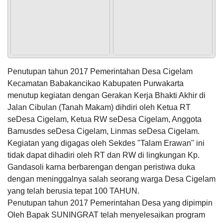
Puspa
Tanggal
:
20 Aug 2023
21
Jam
:
06:00:00
Desember
Tempat
:
KP. Sukamanah
2024
06:26:38
Maulid Nabi RW.002
Memuaskan
POPULASI
DAFTAR PEMILIH
STATUS IDM
SDGS DESA
Tanggal
:
04 Oct 2023
Semoga
WILAYAH
Jam
:
18:30:00
cigelam
Tempat
:
Masjid Nurul Huda
semakin
Penutupan tahun 2017 Pemerintahan Desa Cigelam
ngaronjat...
Kecamatan Babakancikao Kabupaten Purwakarta
Maulid Nabi Masjid Assalam
Anggaran
menutup kegiatan dengan Gerakan Kerja Bhakti Akhir di
Tanggal
:
21 Oct 2023
Rp
Jam
:
18:30:00
Jalan Cibulan (Tanah Makam) dihdiri oleh Ketua RT
260.503.489,00
Tempat
:
Masjid Assalam
100.3
seDesa Cigelam, Ketua RW seDesa Cigelam, Anggota
Realisasi
RP
Bamusdes seDesa Cigelam, Linmas seDesa Cigelam.
Maulid Nabi Mushola Al Fath
Jujun
261.510.000,00
Ernawati
Tanggal
:
07 Oct 2023
Kegiatan yang digagas oleh Sekdes "Talam Erawan" ini
20
Jam
:
18:30:00
tidak dapat dihadiri oleh RT dan RW di lingkungan Kp.
Desember
Tempat
:
Mushola Al Fath Blok 2 Perum Gandasari
2024
Gandasoli karna berbarengan dengan peristiwa duka
20:06:19
Maulid Nabi RW.003
dengan meninggalnya salah seorang warga Desa Cigelam
Sngat
Tanggal
:
07 Oct 2023
KEHADIRAN
INFORMASI
PRODUK HUKUM
DATA
yang telah berusia tepat 100 TAHUN.
memuaskan...
PUBLIK
PEMBANGUNAN
Jam
:
18:30:00
Penutupan tahun 2017 Pemerintahan Desa yang dipimpin
Tempat
:
Masjid Nurul Iman
15
Oleh Bapak SUNINGRAT telah menyelesaikan program
Juni
Maulid Nabi PemDes