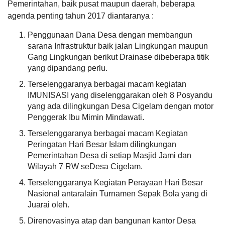
2026
Pemerintahan, baik pusat maupun daerah, beberapa
Tanggal
:
18 Oct 2023
agenda penting tahun 2017 diantaranya :
Jam
:
07:00:00
283
Tempat
:
Aula Desa Cigelam
Kali
Penggunaan Dana Desa dengan membangun
Nuraini
Sensus
Maulid Nabi RW.004
sarana Infrastruktur baik jalan Lingkungan maupun
20
Ekonomi
APBD 2026 Pendapatan
Tanggal
:
06 Oct 2023
Gang Lingkungan berikut Drainase dibeberapa titik
Desember
2026
Jam
:
18:30:00
2024
Hasil Usaha Desa
yang dipandang perlu.
Tempat
:
Masjid Al Mansur / RW.004
13:25:01
Terselenggaranya berbagai macam kegiatan
Memuaskan...se
Maulid Nabi Masjid Al Ukhuwah Puri Nirana
d
IMUNISASI yang diselenggarakan oleh 8 Posyandu
Cigelam
tingkatkan
LAPAK DESA
GALERI FOTO
INVENTARIS
DATA STUNTING
yang ada dilingkungan Desa Cigelam dengan motor
Tanggal
:
30 Sep 2023
lagi
Penggerak Ibu Mimin Mindawati.
Jam
:
18:30:00
pelayanannya
Tempat
:
Masjid Al Ukhuwah Puri Nirana Cigelam
Terimakasih
Terselenggaranya berbagai macam Kegiatan
.......
Peringatan Hari Besar Islam dilingkungan
Maulid Nabi RW.007
Tanggal
:
30 Sep 2023
Pemerintahan Desa di setiap Masjid Jami dan
Jam
:
08:00:00
Wilayah 7 RW seDesa Cigelam.
Tempat
:
RW.007
Unang
Syamsudin
Terselenggaranya Kegiatan Perayaan Hari Besar
20
Pengajian Bulanan Desa
Nasional antaralain Turnamen Sepak Bola yang di
Desember
Anggaran
Tanggal
:
11 Sep 2023
Juarai oleh.
2024
Rp
Jam
:
07:00:00
12:59:21
7.000.000,00
Tempat
:
Aula Desa Cigelam
Direnovasinya atap dan bangunan kantor Desa
100%
Cukup