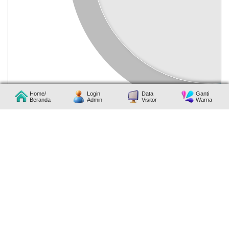
Anggaran
Rp
787.927.200,00
57.99
Realisasi
RP
456.924.200,00
Home/
Login
Data
Ganti
Beranda
Admin
Visitor
Warna
BELANJA
Bantuan Keuangan Provinsi