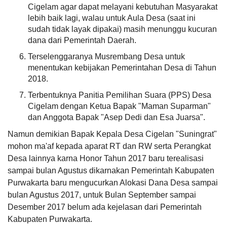
Realisasi
Cigelam agar dapat melayani kebutuhan Masyarakat
memuaskan
RP
Maulid Nabi RW.005
DATA PETA
ARSIP ARTIKEL
Terimakasih
lebih baik lagi, walau untuk Aula Desa (saat ini
7.000.000,00
Tanggal
:
12 Oct 2023
.......
sudah tidak layak dipakai) masih menunggu kucuran
Jam
:
18:30:00
Tempat
:
Masjid Jami Nurus Salam
dana dari Pemerintah Daerah.
Terselenggaranya Musrembang Desa untuk
Maulid Nabi Masjid Nuruttaufik
menentukan kebijakan Pemerintahan Desa di Tahun
Tanggal
:
11 Oct 2023
Jam
:
18:30:00
2018.
Nuraini
Tempat
:
Masjid Jami Nuruttaufik KP. Gandawari
20
Terbentuknya Panitia Pemilihan Suara (PPS) Desa
Desember
Maulid Nabi Mushola Al Ikhlas
2024
Cigelam dengan Ketua Bapak "Maman Suparman"
Tanggal
:
23 Sep 2023
12:53:46
dan Anggota Bapak "Asep Dedi dan Esa Juarsa".
Jam
:
18:30:00
Pelayanan
Tempat
:
Mushola Al Ikhlas Blok 3 Perum Gandasari
d desa
Namun demikian Bapak Kepala Desa Cigelan "Suningrat"
Cigelam
mohon ma'af kepada aparat RT dan RW serta Perangkat
Minggon Desa
semakin
Desa lainnya karna Honor Tahun 2017 baru terealisasi
baik,semoga
Dana Desa
Tanggal
:
15 Sep 2023
lebih d
Jam
:
18:40:00
sampai bulan Agustus dikarnakan Pemerintah Kabupaten
tingkatkan
Tempat
:
Aula Desa Cigelam
Purwakarta baru mengucurkan Alokasi Dana Desa sampai
lagi.
Terimakasih
bulan Agustus 2017, untuk Bulan September sampai
.......
Desember 2017 belum ada kejelasan dari Pemerintah
Kabupaten Purwakarta.
08