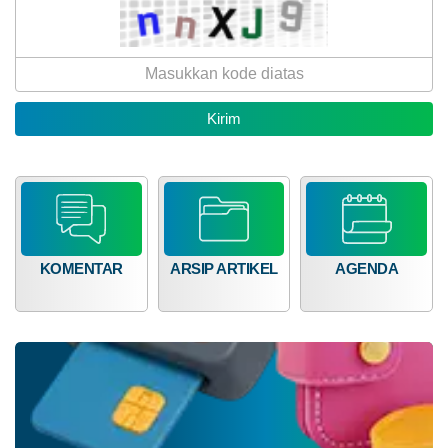
Bagi Hasil Pajak Dan Retribusi
KOMENTAR
ARSIP ARTIKEL
AGENDA
Anggaran
Rp
647.749.300,00
39.26
Realisasi
RP
254.301.100,00