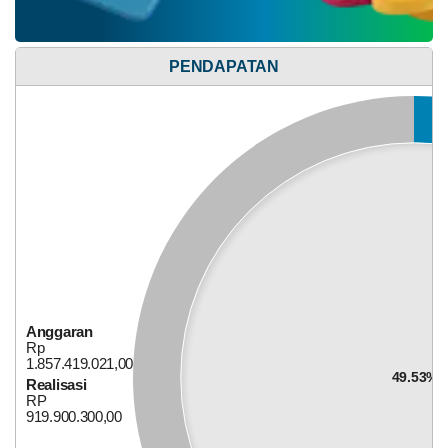
PENDAPATAN
Alokasi Dana Desa
28
Mei
2026
219
Kali
Anggaran
Idul
Rp
Adha
1.857.419.021,00
Tahun
49.53%
Realisasi
2026
RP
919.900.300,00