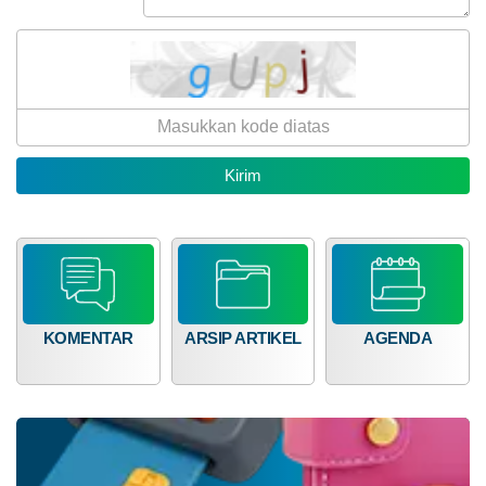
SRI-
RP
KANDI
189.825.000,00
2026:
Tingkatkan
Karakter
Anak
Usia
Dini
di
Desa
Cigelam
Bagi Hasil Pajak Dan Retribusi
KOMENTAR
ARSIP ARTIKEL
AGENDA