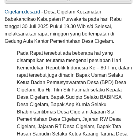
Jam
:
06:00:00
ngaronjat...
Tempat
:
KP. Sukamanah
Cigelam.desa.id
- Desa Cigelam Kecamatan
Maulid Nabi RW.002
Babakancikao Kabupaten Purwakarta pada hari Rabu
Anggaran
Tanggal
:
04 Oct 2023
tanggal 30 Juli 2025 Pukul 19.30 Wib s/d Selesai,
Rp
Jam
:
18:30:00
260.503.489,00
melaksanakan rapat minggon yang bertempatan di
Tempat
:
Masjid Nurul Huda
Jujun
100.39%
Realisasi
Ernawati
Gedung Aula Kantor Pemerintahan Desa Cigelam.
RP
Maulid Nabi Masjid Assalam
20 Desember
261.510.000,00
2024
Tanggal
:
21 Oct 2023
Pada Rapat tersebut ada beberapa hal yang
20:06:19
Jam
:
18:30:00
disampaikan terutama mengenai persiapan Hari
Tempat
:
Masjid Assalam
Sngat
memuaskan...
Kemerdekan Republik Indonesia Ke – 80 Thn, dalam
Maulid Nabi Mushola Al Fath
KEHADIRAN
INFORMASI
PRODUK HUKUM
DATA
rapat tersebut juga dihadiri Bapak Usman Selaku
PUBLIK
PEMBANGUNAN
Tanggal
:
07 Oct 2023
Ketua Badan Permusyawaratan Desa (BPD) Desa
Jam
:
18:30:00
Tempat
:
Mushola Al Fath Blok 2 Perum Gandasari
Cigelam, Ibu Hj. Titin Siti Fatimah selaku Kepala
15
Desa Cigelam, Bapak Sucipto Selaku BABINSA
Juni
Maulid Nabi RW.003
2026
Desa Cigelam, Bapak Aep Kurnia Selaku
Tanggal
:
07 Oct 2023
Nuraini
Bhabinkamtibmas Desa Cigelam Jajaran Staf
Jam
:
18:30:00
275
20 Desember
Tempat
:
Masjid Nurul Iman
Pemerintahan Desa Cigelam, Jajaran RW Desa
Kali
2024
Sensus
Cigelam, Jajaran RT Desa Cigelam, Bapak Tata
13:25:01
APBD 2026 Pendapatan
Maulid Nabi PemDes
Ekonomi
Memuaskan...sema
Hasan Sanudin Selaku Ketua Karang Taruna Desa
Tanggal
:
18 Oct 2023
2026