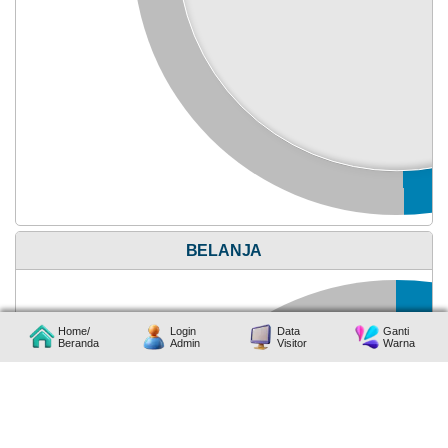
28
Mei
2026
211
Kali
Idul
Adha
Tahun
2026
Anggaran
Rp
BELANJA
787.927.200,00
57.99%
Realisasi
RP
456.924.200,00
Home/
Login
Data
Ganti
Beranda
Admin
Visitor
Warna