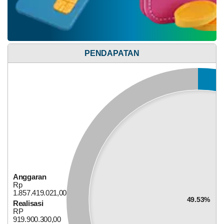
Anggaran
Rp
PENDAPATAN
647.749.300,00
39.26%
Realisasi
RP
254.301.100,00
Anggaran
Rp
1.857.419.021,00
49.53%
Realisasi
RP
Alokasi Dana Desa
919.900.300,00