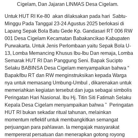
Hasil Usaha Desa
d tingkatkan
Jam
:
07:00:00
Cigelam, Dan Jajaran LINMAS Desa Cigelam.
lagi
Tempat
:
Aula Desa Cigelam
pelayanannya
Untuk HUT RI Ke-80 akan dilaksakan pada hari Sabtu-
Terimakasih
LAPAK DESA
GALERI FOTO
INVENTARIS
DATA STUNTING
Maulid Nabi RW.004
.......
Minggu Pada Tanggal 23-24 Agustus 2025 berlokasi di
Tanggal
:
06 Oct 2023
Lapang Sepak Bola Batu Gede Kp. Gandasari RT 006 RW
Jam
:
18:30:00
Tempat
:
Masjid Al Mansur / RW.004
001 Desa Cigelam Kecamatan Babakancikao Kabupaten
Purwakarta. Untuk Jenis Perlombaan yaitu Sepak Bola U-
Maulid Nabi Masjid Al Ukhuwah Puri Nirana
Unang
13, Lomba Memancing Khusus Ibu-Ibu Dan remaja, Lomba
Cigelam
Syamsudin
Tanggal
:
30 Sep 2023
Semarak HUT RI Dan Panggung Seni. Bapak Sucipto
20 Desember
Jam
:
18:30:00
2024
Selaku BABINSA Desa Cigelam menyampaikan bahwa “
Tempat
:
Masjid Al Ukhuwah Puri Nirana Cigelam
12:59:21
Bapak/Ibu RT dan RW menginstruksikan kepada Warga
Anggaran
Cukup
Maulid Nabi RW.007
Rp
memuaskan
nya untuk memasang Umbung-Umbul , dikarenakan untuk
7.000.000,00
Terimakasih
Tanggal
:
30 Sep 2023
memeriahkan kegiatan tersebut dan juga sebagai simbolis
100%
Jam
:
08:00:00
.......
Realisasi
DATA PETA
ARSIP ARTIKEL
Peringatan Hari Nasional. Ibu Hj. Titin Siti Fatimah Selaku
Tempat
:
RW.007
RP
7.000.000,00
Kepala Desa Cigelam menyampaikan bahwa " Peringatan
Pengajian Bulanan Desa
HUT RI bukan sekadar ritual tahunan, melainkan
Tanggal
:
11 Sep 2023
momentum reflektif untuk membangkitkan semangat
Jam
:
07:00:00
Tempat
:
Aula Desa Cigelam
Nuraini
perjuangan para pahlawan. Ia mengajak masyarakat
20 Desember
mempererat persatuan dan menerapkan gotong royong
2024
Maulid Nabi RW.005