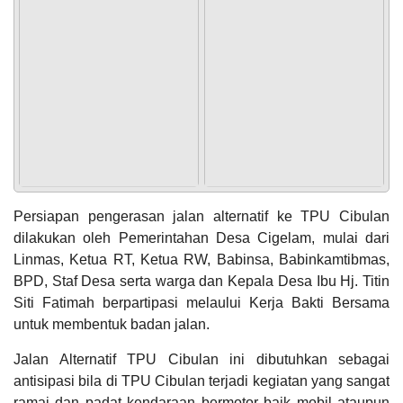
Tanggal
:
06 Jun 2023
Jam
:
06:56:50
Tempat
:
RW. 004
Pembiayaan
Puspa
Rajaban RW.006
21 Desember 2024
Tanggal
:
06 Jun 2023
06:26:38
Jam
:
06:56:50
Memuaskan
Tempat
:
Masjid Nurut Taufiq
Semoga cigelam
POPULASI
DAFTAR PEMILIH
STATUS IDM
SDGS DESA
WILAYAH
semakin
Rajaban RW 007
ngaronjat...
Tanggal
:
06 Jun 2023
Jam
:
06:56:50
Tempat
:
RW. 007
Persiapan pengerasan jalan alternatif ke TPU Cibulan
Anggaran
dilakukan oleh Pemerintahan Desa Cigelam, mulai dari
Jalan Santai Cigelam Ngaronjat
Rp
260.503.489,00
Linmas, Ketua RT, Ketua RW, Babinsa, Babinkamtibmas,
Tanggal
:
06 Jun 2023
Jujun Ernawati
100.39%
Jam
:
06:56:50
Realisasi
20 Desember 2024
BPD, Staf Desa serta warga dan Kepala Desa Ibu Hj. Titin
Tempat
:
Jalan Gandasoli
RP
20:06:19
Siti Fatimah berpartipasi melaului Kerja Bakti Bersama
261.510.000,00
Sngat
Jalan Santai
untuk membentuk badan jalan.
memuaskan...
Tanggal
:
20 Aug 2023
KEHADIRAN
INFORMASI
PRODUK HUKUM
DATA
PUBLIK
PEMBANGUNAN
Jam
:
06:00:00
Jalan Alternatif TPU Cibulan ini dibutuhkan sebagai
Tempat
:
KP. Sukamanah
antisipasi bila di TPU Cibulan terjadi kegiatan yang sangat
ramai dan padat kendaraan bermotor baik mobil ataupun