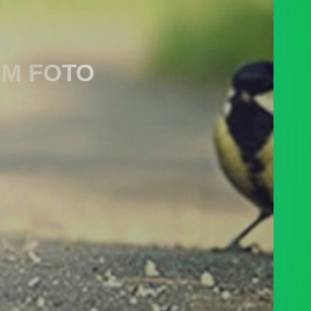
M FOTO
..
PENGADUAN