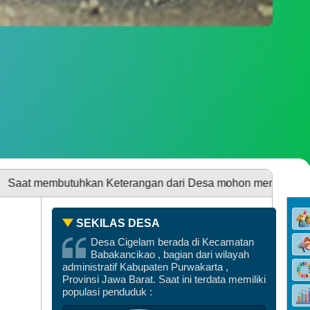
SDGS DESA
uhkan Keterangan dari Desa mohon membawa KTP-eL photpcop
SEKILAS DESA
Desa Cigelam berada di Kecamatan
Babakancikao , bagian dari wilayah
administratif Kabupaten Purwakarta ,
Provinsi Jawa Barat. Saat ini terdata memiliki
populasi penduduk :
DATA PEMBANGUNAN