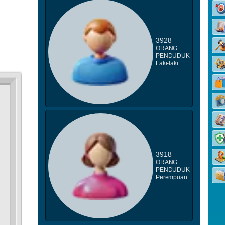
3928
ORANG
PENDUDUK
Laki-laki
DATA STUNTING
3918
ORANG
PENDUDUK
Perempuan