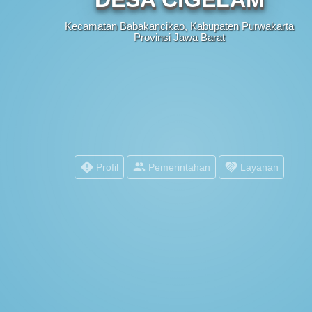
Kecamatan Babakancikao, Kabupaten Purwakarta
R
Provinsi Jawa Barat
R
R
Profil
Pemerintahan
Layanan
R
R
PEMERINTAH