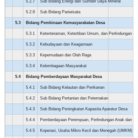
5.2.7
Sub Bidang Energi dan Sumber Daya Mineral
0
Kali
Jujun
Sinergisitas
Ernawati
5.2.8
Sub Bidang Pariwisata
0
KKN
20
Mini
Desember
5.3
Bidang Pembinaan Kemasyarakatan Desa
0
Bersama
2024
SRI-
20:06:19
5.3.1
Ketenteraman, Ketertiban Umum, dan Perlindungan M
0
KANDI
Sngat
2026:
memuaskan...
5.3.2
Kebudayaan dan Keagamaan
0
Tingkatkan
Karakter
5.3.3
Kepemudaan dan Olah Raga
0
Anak
Usia
5.3.4
Kelembagaan Masyarakat
0
Dini
Anggaran
di
Rp
5.4
Bidang Pemberdayaan Masyarakat Desa
0
Desa
373.456.000,00
Cigelam
Realisasi
5.4.1
Sub Bidang Kelautan dan Perikanan
0
RP
189.825.000,00
5.4.2
Sub Bidang Pertanian dan Peternakan
0
5.4.3
Sub Bidang Peningkatan Kapasita Aparatur Desa
0
5.4.4
Pemberdayaan Perempuan, Perlindungan Anak dan Ke
0
5.4.5
Koperasi, Usaha Mikro Kecil dan Menegah (UMKM)
0