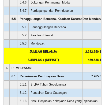
5.4.6
Dukungan Penanaman Modal
0
5.4.7
Perdagangan dan Perindustrian
0
5.5
Penaggulangan Bencana, Keadaan Darurat Dan Mendesak 
0
Nuraini
20
5.5.1
Penanggulangan Bencana
0
Desember
2024
5.5.2
Keadaan Darurat
0
13:25:01
Memuaskan...semakin
5.5.3
Mendesak
0
d
tingkatkan
JUMLAH BELANJA
2.382.350.169
lagi
pelayanannya
SURPLUS / (DEFISIT)
459.538.176
Terimakasih
Bagi Hasil Pajak Dan Retribusi
.......
6
PEMBIAYAAN
6.1
Penerimaan Pembiayaan Desa
7.265.024
6.1.1
SILPA Tahun Sebelumnya
0
6.1.2
Pencairan Dana Cadangan
0
6.1.3
Hasil Penjualan Kekayaan Desa yang Dipisahkan
0