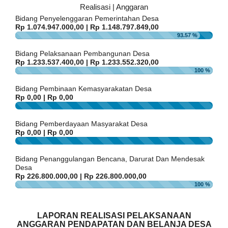
Realisasi | Anggaran
Maulid Nabi RW.007
Bidang Penyelenggaran Pemerintahan Desa
Tanggal
:
30 Sep 2023
Rp 1.074.947.000,00 | Rp 1.148.797.849,00
Jam
:
08:00:00
93.57 %
Tempat
:
RW.007
Bidang Pelaksanaan Pembangunan Desa
POPULASI
DAFTAR PEMILIH
STATUS IDM
SDGS DESA
Pengajian Bulanan Desa
WILAYAH
Rp 1.233.537.400,00 | Rp 1.233.552.320,00
Yayah
Tanggal
:
11 Sep 2023
100 %
21
Jam
:
07:00:00
Desember
Tempat
:
Aula Desa Cigelam
Bidang Pembinaan Kemasyarakatan Desa
Anggaran
2024
Rp 0,00 | Rp 0,00
Rp
20:20:18
260.503.489,00
Maulid Nabi RW.005
0
Pelayanan
%
Realisasi
Tanggal
:
12 Oct 2023
sangat
Bidang Pemberdayaan Masyarakat Desa
RP
Jam
:
18:30:00
memuaskan.....
Rp 0,00 | Rp 0,00
261.510.000,00
Tempat
:
Masjid Jami Nurus Salam
0
%
Maulid Nabi Masjid Nuruttaufik
Bidang Penanggulangan Bencana, Darurat Dan Mendesak
Tanggal
:
11 Oct 2023
Desa
Jam
:
18:30:00
Rp 226.800.000,00 | Rp 226.800.000,00
Tempat
:
Masjid Jami Nuruttaufik KP. Gandawari
100 %
Maulid Nabi Mushola Al Ikhlas
Tanggal
:
23 Sep 2023
LAPORAN REALISASI PELAKSANAAN
Jam
:
18:30:00
15
ANGGARAN PENDAPATAN DAN BELANJA DESA
Tempat
:
Mushola Al Ikhlas Blok 3 Perum Gandasari