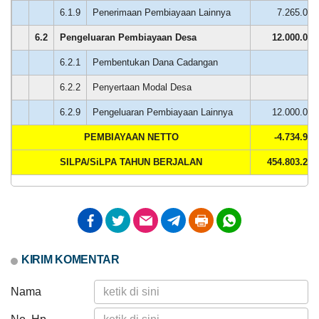
6.1.9
Penerimaan Pembiayaan Lainnya
7.265.024
6.2
Pengeluaran Pembiayaan Desa
12.000.000
6.2.1
Pembentukan Dana Cadangan
0
6.2.2
Penyertaan Modal Desa
0
6.2.9
Pengeluaran Pembiayaan Lainnya
12.000.000
PEMBIAYAAN NETTO
-4.734.976
SILPA/SiLPA TAHUN BERJALAN
454.803.200
Unang
Anggaran
Syamsudin
Rp
20
647.749.300,00
Desember
Realisasi
2024
RP
12:59:21
254.301.100,00
Cukup
memuaskan
KIRIM KOMENTAR
Terimakasih
.......
Nama