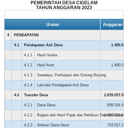
Juni
PEMERINTAH DESA CIGELAM
2026
TAHUN ANGGARAN 2023
Minggon Desa
Tanggal
:
15 Sep 2023
273
KEHADIRAN
INFORMASI
PRODUK HUKUM
DATA
PUBLIK
PEMBANGUNAN
Jam
:
18:40:00
Kali
Uraian
Anggaran (R
Tempat
:
Aula Desa Cigelam
Sensus
Ekonomi
4
PENDAPATAN
2026
4.1
Pendapatan Asli Desa
1.400.000
4.1.1
Hasil Usaha
0
Rosmawati
21
4.1.2
Hasil Aset
1.400.000
APBD 2026 Pendapatan
Desember
2024
Hasil Usaha Desa
4.1.3
Swadaya, Partisipasi dan Gotong Royong
0
10:40:32
Pelayanan
4.1.4
Lain-lain Pendapatan Asli Desa
0
di
desa
4.2
Transfer Desa
2.839.057.000
cigelam
semakin
4.2.1
Dana Desa
939.316.000
baik
Terimakasih
4.2.2
Bagian dari Hasil Pajak dan Retribusi Daerah Kabupat
1.036.213.800
......
4.2.3
Alokasi Dana Desa
733.527.200