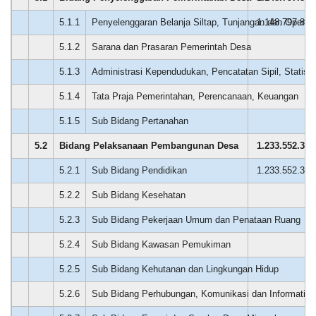
Memuaskan
Semoga
5.1.1
Penyelenggaran Belanja Siltap, Tunjangan dan Operas
1.148.797.849
cigelam
semakin
5.1.2
Sarana dan Prasaran Pemerintah Desa
0
ngaronjat...
5.1.3
Administrasi Kependudukan, Pencatatan Sipil, Statisti
0
5.1.4
Tata Praja Pemerintahan, Perencanaan, Keuangan
0
5.1.5
Sub Bidang Pertanahan
0
5.2
Bidang Pelaksanaan Pembangunan Desa
1.233.552.320
5.2.1
Sub Bidang Pendidikan
1.233.552.320
Dana Desa
5.2.2
Sub Bidang Kesehatan
0
5.2.3
Sub Bidang Pekerjaan Umum dan Penataan Ruang
0
5.2.4
Sub Bidang Kawasan Pemukiman
0
08
5.2.5
Sub Bidang Kehutanan dan Lingkungan Hidup
0
Juni
2026
5.2.6
Sub Bidang Perhubungan, Komunikasi dan Informatika
0
281