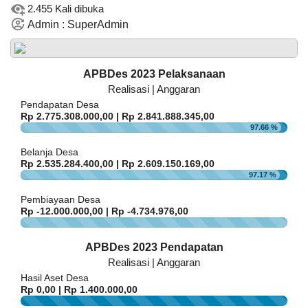
Turun
2.455 Kali dibuka
2026
Tanggal
:
06 Jun 2023
Sudah
Jam
:
06:56:50
Admin : SuperAdmin
dibagikan
Tempat
:
RW. 007
103
pak
Kali
.......
Jalan Santai Cigelam Ngaronjat
PKL
Politeknik
Tanggal
:
06 Jun 2023
APBDes 2023 Pelaksanaan
Bhakti
Jam
:
06:56:50
Realisasi | Anggaran
Asih
Tempat
:
Jalan Gandasoli
Pendapatan Desa
Purwakarta
Anggaran
Rp 2.775.308.000,00 | Rp 2.841.888.345,00
Tahun
Jalan Santai
Rp
97.66 %
2026
2.117.922.510,00
Tanggal
:
20 Aug 2023
Jam
:
06:00:00
Realisasi
Belanja Desa
Tempat
:
KP. Sukamanah
RP
Rp 2.535.284.400,00 | Rp 2.609.150.169,00
1.086.817.195,00
97.17 %
Maulid Nabi RW.002
Tanggal
:
04 Oct 2023
Pembiayaan Desa
Jam
:
18:30:00
Rp -12.000.000,00 | Rp -4.734.976,00
Tempat
:
Masjid Nurul Huda
Maulid Nabi Masjid Assalam
APBDes 2023 Pendapatan
Tanggal
:
21 Oct 2023
Realisasi | Anggaran
Jam
:
18:30:00
Hasil Aset Desa
Tempat
:
Masjid Assalam
Rp 0,00 | Rp 1.400.000,00
0