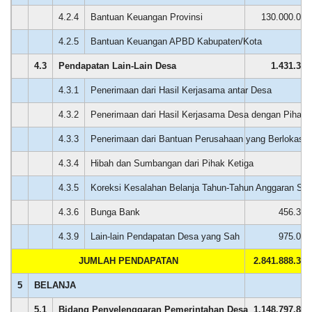
LAPAK DESA
GALERI FOTO
INVENTARIS
DATA STUNTING
4.2.4
Bantuan Keuangan Provinsi
130.000.000
4.2.5
Bantuan Keuangan APBD Kabupaten/Kota
0
4.3
Pendapatan Lain-Lain Desa
1.431.345
4.3.1
Penerimaan dari Hasil Kerjasama antar Desa
0
4.3.2
Penerimaan dari Hasil Kerjasama Desa dengan Pihak 
0
4.3.3
Penerimaan dari Bantuan Perusahaan yang Berlokasi 
0
Anggaran
4.3.4
Hibah dan Sumbangan dari Pihak Ketiga
0
Rp
7.000.000,00
4.3.5
Koreksi Kesalahan Belanja Tahun-Tahun Anggaran Se
0
Realisasi
RP
7.000.000,00
4.3.6
Bunga Bank
456.345
4.3.9
Lain-lain Pendapatan Desa yang Sah
975.000
Puspa
JUMLAH PENDAPATAN
2.841.888.345
21
DATA PETA
ARSIP ARTIKEL
Desember
5
BELANJA
2024
06:26:38
5.1
Bidang Penyelenggaran Pemerintahan Desa
1.148.797.849