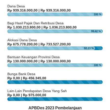
Maulid Nabi Mushola Al Fath
%
Tanggal
:
07 Oct 2023
Dana Desa
TALAM
Jam
:
18:30:00
Rp 939.316.000,00 | Rp 939.316.000,00
E
Tempat
:
Mushola Al Fath Blok 2 Perum Gandasari
100 %
27
Mei
Maulid Nabi RW.003
Bagi Hasil Pajak Dan Retribusi Desa
2025
Rp 1.030.213.800,00 | Rp 1.036.213.800,00
Tanggal
:
07 Oct 2023
08:33:27
99.42 %
Jam
:
18:30:00
cigelam
Tempat
:
Masjid Nurul Iman
semakin
Alokasi Dana Desa
PEMERINTAH
SOTK
LAYANAN MANDIRI
PENGADUAN
ngaronjat...
Rp 675.778.200,00 | Rp 733.527.200,00
Maulid Nabi PemDes
92.13 %
Tanggal
:
18 Oct 2023
Pembiayaan
Jam
:
07:00:00
Bantuan Keuangan Provinsi Desa
Tempat
:
Aula Desa Cigelam
Rp 130.000.000,00 | Rp 130.000.000,00
100 %
Maulid Nabi RW.004
Tanggal
:
06 Oct 2023
Bunga Bank Desa
Jam
:
18:30:00
Rp 0,00 | Rp 456.345,00
Tempat
:
Masjid Al Mansur / RW.004
0
%
Maulid Nabi Masjid Al Ukhuwah Puri Nirana
Lain-Lain Pendapatan Desa Yang Sah
Cigelam
Rp 0,00 | Rp 975.000,00
Tanggal
:
30 Sep 2023
0
Jam
:
18:30:00
%
Tempat
:
Masjid Al Ukhuwah Puri Nirana Cigelam
APBDes 2023 Pembelanjaan