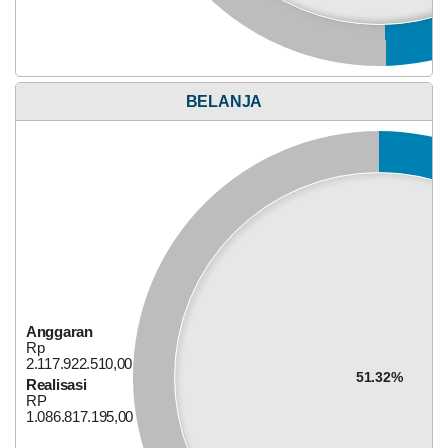
BELANJA
Alokasi Dana Desa
28
Mei
2026
211
Anggaran
Kali
Rp
2.117.922.510,00
Idul
51.32%
Adha
Realisasi
Tahun
RP
1.086.817.195,00
2026
Anggaran
Rp