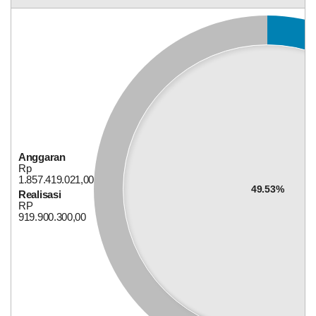
Desa
Cigelam
Bagi Hasil Pajak Dan Retribusi
Anggaran
Rp
1.857.419.021,00
49.53%
Realisasi
RP
919.900.300,00
Anggaran
Rp
647.749.300,00
39.26%
Realisasi
RP
254.301.100,00